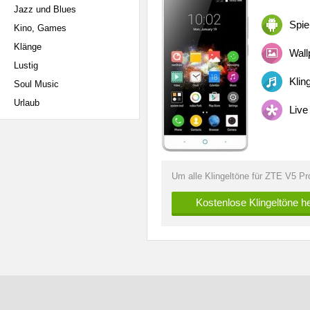
Jazz und Blues
Spie
Kino, Games
Klänge
Wall
Lustig
Klin
Soul Music
Urlaub
Live
Um alle Klingeltöne für ZTE V5 Pr
Kostenlose Klingeltöne h