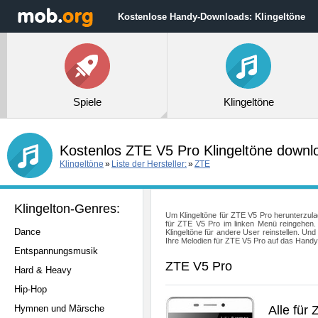
Kostenlose Handy-Downloads: Klingeltöne
Spiele
Klingeltöne
Kostenlos ZTE V5 Pro Klingeltöne down
Klingeltöne
»
Liste der Hersteller:
»
ZTE
Klingelton-Genres:
Um Klingeltöne für ZTE V5 Pro herunterzula
für ZTE V5 Pro im linken Menü reingehen. 
Dance
Klingeltöne für andere User reinstellen. 
Ihre Melodien für ZTE V5 Pro auf das Handy
Entspannungsmusik
ZTE V5 Pro
Hard & Heavy
Hip-Hop
Hymnen und Märsche
Alle für