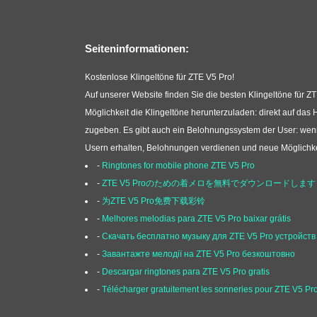
Seiteninformationen:
Kostenlose Klingeltöne für ZTE V5 Pro!
Auf unserer Website finden Sie die besten Klingeltöne für ZT
Möglichkeit die Klingeltöne herunterzuladen: direkt auf d
zugeben. Es gibt auch ein Belohnungssystem der User: wen
Usern erhalten, Belohnungen verdienen und neue Möglichkeiten
-
Ringtones for mobile phone ZTE V5 Pro
-
ZTE V5 Proのための着メロを無料でダウンロードします
-
为ZTE V5 Pro免费下载彩铃
-
Melhores melodias para ZTE V5 Pro baixar grátis
-
Скачать бесплатно музыку для ZTE V5 Pro устройств
-
Завантажте мелодії на ZTE V5 Pro безкоштовно
-
Descargar ringtones para ZTE V5 Pro gratis
-
Télécharger gratuitement les sonneries pour ZTE V5 Pr