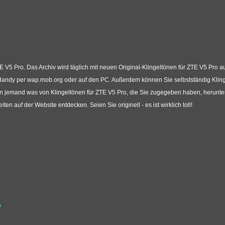
E V5 Pro. Das Archiv wird täglich mit neuen Original-Klingeltönen für ZTE V5 Pro a
as Handy per wap.mob.org oder auf den PC. Außerdem können Sie selbstständig Klin
n jemand was von Klingeltönen für ZTE V5 Pro, die Sie zugegeben haben, herunt
 auf der Website entdecken. Seien Sie originell - es ist wirklich toll!
o