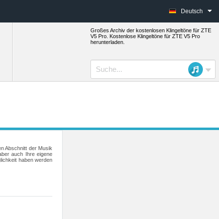
Deutsch
Großes Archiv der kostenlosen Klingeltöne für ZTE
V5 Pro. Kostenlose Klingeltöne für ZTE V5 Pro
herunterladen.
en Abschnitt der Musik
aber auch Ihre eigene
lichkeit haben werden